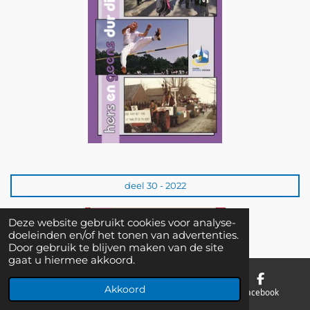
deel 30 - 2022
Deze website gebruikt cookies voor analyse-
doeleinden en/of het tonen van advertenties.
Door gebruik te blijven maken van de site
gaat u hiermee akkoord.
Akkoord
E-mailadres
Telefoonnummer
Facebook