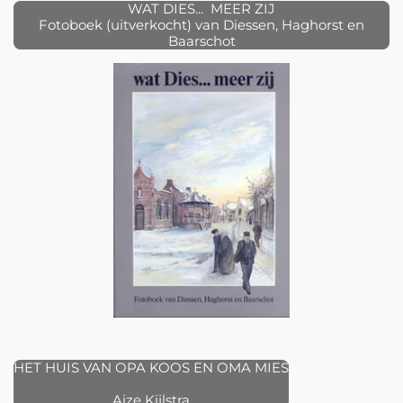
WAT DIES... MEER ZIJ
Fotoboek (uitverkocht) van Diessen, Haghorst en
Baarschot
HET HUIS VAN OPA KOOS EN OMA MIES
Aize Kijlstra