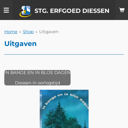
Ga
STG. ERFGOED DIESSEN
direct
naar
de
hoofdinhoud
Home
»
Shop
»
Uitgaven
Uitgaven
IN BANGE EN IN BLIJE DAGEN
Diessen in oorlogstijd