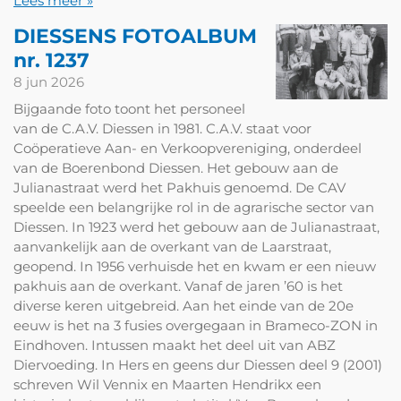
Lees meer »
DIESSENS FOTOALBUM
nr. 1237
8 jun 2026
Bijgaande foto toont het personeel
van de C.A.V. Diessen in 1981. C.A.V. staat voor
Coöperatieve Aan- en Verkoopvereniging, onderdeel
van de Boerenbond Diessen. Het gebouw aan de
Julianastraat werd het Pakhuis genoemd. De CAV
speelde een belangrijke rol in de agrarische sector van
Diessen. In 1923 werd het gebouw aan de Julianastraat,
aanvankelijk aan de overkant van de Laarstraat,
geopend. In 1956 verhuisde het en kwam er een nieuw
pakhuis aan de overkant. Vanaf de jaren ’60 is het
diverse keren uitgebreid. Aan het einde van de 20e
eeuw is het na 3 fusies overgegaan in Brameco-ZON in
Eindhoven. Intussen maakt het deel uit van ABZ
Diervoeding. In Hers en geens dur Diessen deel 9 (2001)
schreven Wil Vennix en Maarten Hendrikx een