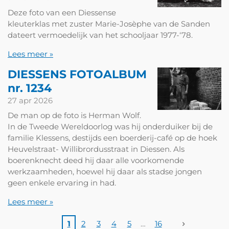
Deze foto van een Diessense
kleuterklas met zuster Marie-Josèphe van de Sanden
dateert vermoedelijk van het schooljaar 1977-‘78.
Lees meer »
DIESSENS FOTOALBUM
nr. 1234
27 apr 2026
De man op de foto is Herman Wolf.
In de Tweede Wereldoorlog was hij onderduiker bij de
familie Klessens, destijds een boerderij-café op de hoek
Heuvelstraat- Willibrordusstraat in Diessen. Als
boerenknecht deed hij daar alle voorkomende
werkzaamheden, hoewel hij daar als stadse jongen
geen enkele ervaring in had.
Lees meer »
1
2
3
4
5
16