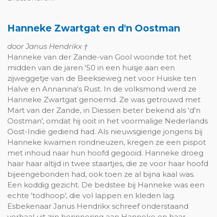
Hanneke Zwartgat en d'n Oostman
door Janus Hendrikx †
Hanneke van der Zande-van Gool woonde tot het
midden van de jaren '50 in een huisje aan een
zijweggetje van de Beekseweg net voor Huiske ten
Halve en Annanina's Rust. In de volksmond werd ze
Hanneke Zwartgat genoemd. Ze was getrouwd met
Mart van der Zande, in Diessen beter bekend als 'd'n
Oostman', omdat hij ooit in het voormalige Nederlands
Oost-Indië gediend had. Als nieuwsgierige jongens bij
Hanneke kwamen rondneuzen, kregen ze een pispot
met inhoud naar hun hoofd gegooid. Hanneke droeg
haar haar altijd in twee staartjes, die ze voor haar hoofd
bij­eengebonden had, ook toen ze al bijna kaal was.
Een koddig gezicht. De bedstee bij Hanneke was een
echte 'todhoop', die vol lappen en kleden lag.
Esbekenaar Janus Hendrikx schreef onderstaand
verhaal uit zijn herinne­ring aan Hanneke en haar