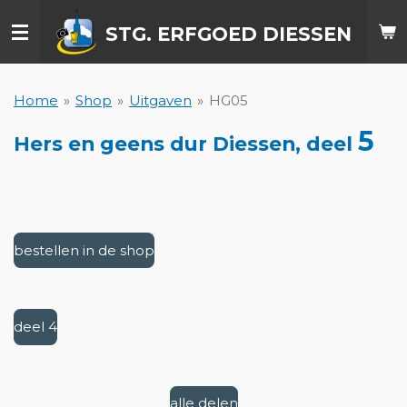
Ga
STG. ERFGOED DIESSEN
direct
naar
de
hoofdinhoud
Home
»
Shop
»
Uitgaven
»
HG05
5
Hers en geens dur Diessen, deel
bestellen in de shop
deel 4
alle delen