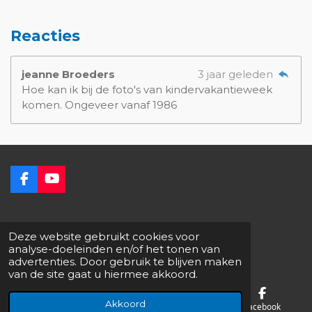
Reacties
jeanne Broeders
3 jaar geleden
Hoe kan ik bij de foto's van kindervakantieweek
komen. Ongeveer vanaf 1986
F
Y
a
o
c
u
e
T
© 2025 ERFGOED DIESSEN
Kvk 41097713
b
u
Deze website gebruikt cookies voor
Privacyverklaring
o
b
analyse-doeleinden en/of het tonen van
o
e
advertenties. Door gebruik te blijven maken
k
van de site gaat u hiermee akkoord.
Akkoord
E-mailadres
Telefoonnummer
Facebook