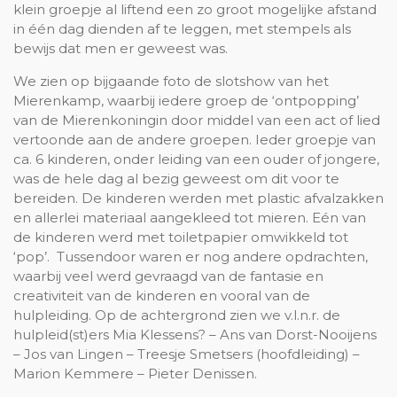
klein groepje al liftend een zo groot mogelijke afstand
in één dag dienden af te leggen, met stempels als
bewijs dat men er geweest was.
We zien op bijgaande foto de slotshow van het
Mierenkamp, waarbij iedere groep de ‘ontpopping’
van de Mierenkoningin door middel van een act of lied
vertoonde aan de andere groepen. Ieder groepje van
ca. 6 kinderen, onder leiding van een ouder of jongere,
was de hele dag al bezig geweest om dit voor te
bereiden. De kinderen werden met plastic afvalzakken
en allerlei materiaal aangekleed tot mieren. Eén van
de kinderen werd met toiletpapier omwikkeld tot
‘pop’. Tussendoor waren er nog andere opdrachten,
waarbij veel werd gevraagd van de fantasie en
creativiteit van de kinderen en vooral van de
hulpleiding. Op de achtergrond zien we v.l.n.r. de
hulpleid(st)ers Mia Klessens? – Ans van Dorst-Nooijens
– Jos van Lingen – Treesje Smetsers (hoofdleiding) –
Marion Kemmere – Pieter Denissen.