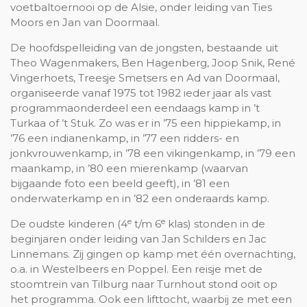
voetbaltoernooi op de Alsie, onder leiding van Ties
Moors en Jan van Doormaal.
De hoofdspelleiding van de jongsten, bestaande uit
Theo Wagenmakers, Ben Hagenberg, Joop Snik, René
Vingerhoets, Treesje Smetsers en Ad van Doormaal,
organiseerde vanaf 1975 tot 1982 ieder jaar als vast
programmaonderdeel een eendaags kamp in ’t
Turkaa of ’t Stuk. Zo was er in ’75 een hippiekamp, in
’76 een indianenkamp, in ’77 een ridders- en
jonkvrouwenkamp, in ’78 een vikingenkamp, in ’79 een
maankamp, in ’80 een mierenkamp (waarvan
bijgaande foto een beeld geeft), in ’81 een
onderwaterkamp en in ’82 een onderaards kamp.
e
e
De oudste kinderen (4
t/m 6
klas) stonden in de
beginjaren onder leiding van Jan Schilders en Jac
Linnemans. Zij gingen op kamp met één overnachting,
o.a. in Westelbeers en Poppel. Een reisje met de
stoomtrein van Tilburg naar Turnhout stond ooit op
het programma. Ook een lifttocht, waarbij ze met een